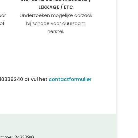
LEKKAGE / ETC
oor
Onderzoeken mogelijke oorzaak
of
bij schade voor duurzaam
herstel.
6-40339240
of vul het
contactformulier
ummer 34233910