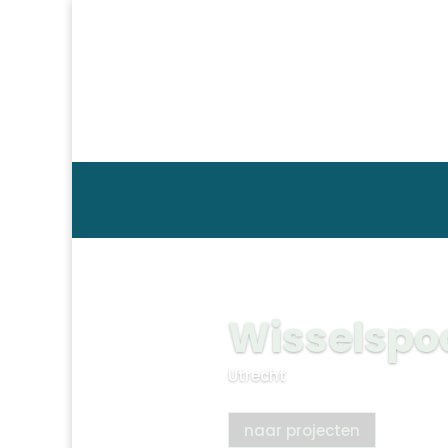
Wisselspoo
Utrecht
naar projecten