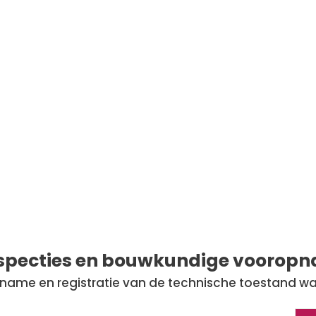
u Status Quo
inspecties en bouwkundige voorop
name en registratie van de technische
toestand wa