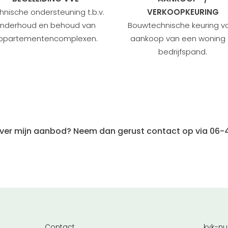
hnische ondersteuning t.b.v.
VERKOOPKEURING
nderhoud en behoud van
Bouwtechnische keuring v
ppartementencomplexen.
aankoop van een woning 
bedrijfspand.
n over mijn aanbod? Neem dan gerust contact op via 0
Contact
kvk-n