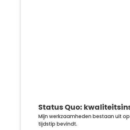
Goed u te zien. Dit is BBSQ.
Bouwkundig Burea
neem contact op
Status Quo: kwaliteits
Mijn werkzaamheden bestaan uit op
tijdstip bevindt.